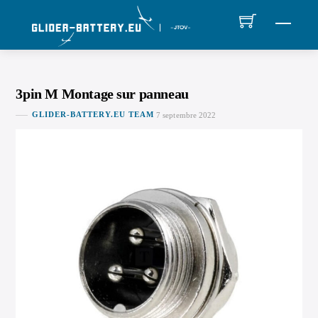
Skip
MEN
to
content
3pin M Montage sur panneau
GLIDER-BATTERY.EU TEAM
7 septembre 2022